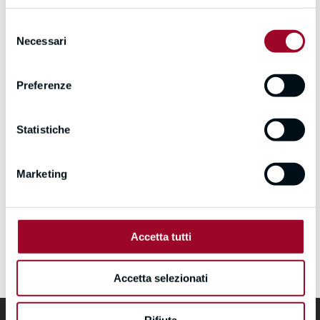
Selezione
Necessari
del
consenso
Preferenze
Statistiche
Marketing
I agree with the website's
Terms of Use
and
Privacy
Policy
Enroll Now
Accetta tutti
Accetta selezionati
Rifiuta