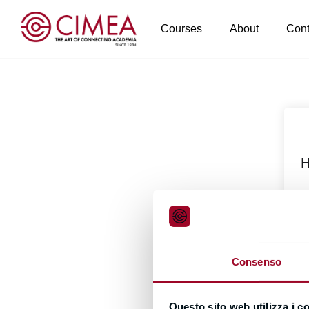
Courses
About
Cont
H
Consenso
Questo sito web utilizza i c