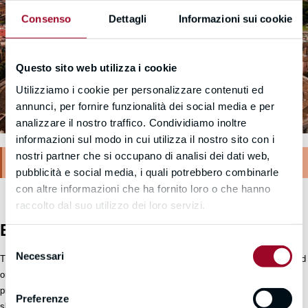
Consenso
Dettagli
Informazioni sui cookie
Questo sito web utilizza i cookie
Utilizziamo i cookie per personalizzare contenuti ed
annunci, per fornire funzionalità dei social media e per
analizzare il nostro traffico. Condividiamo inoltre
informazioni sul modo in cui utilizza il nostro sito con i
nostri partner che si occupano di analisi dei dati web,
This event has expired
pubblicità e social media, i quali potrebbero combinarle
con altre informazioni che ha fornito loro o che hanno
raccolto dal suo utilizzo dei loro servizi.
EVENT DESCRIPTION
Selezione
Necessari
del
This last module will be delivered in presence in Rome, and it will be focused
consenso
on a
final workshop
on the main aspects that have been treated during the
previous modules. Its main objective will be to verify the knowledge and
Preferenze
skills gained through the course and it will consist of a presentation and