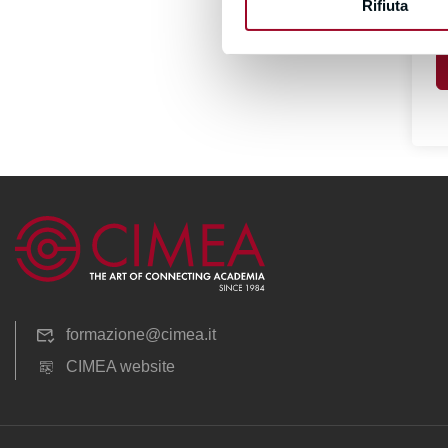
Rifiuta
formazione@cimea.it
CIMEA website