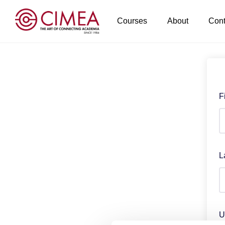
Courses
About
Cont
F
L
U